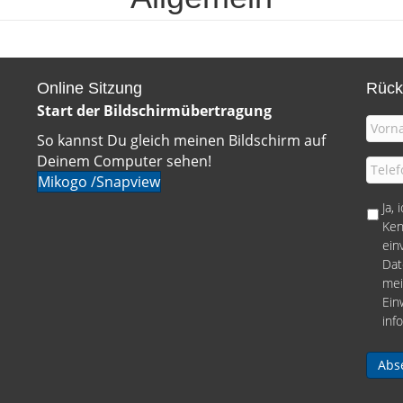
Online Sitzung
Rück
Start der Bildschirmübertragung
I
So kannst Du gleich meinen Bildschirm auf
h
r
Deinem Computer sehen!
T
N
Mikogo /Snapview
e
a
l
D
Ja,
m
e
S
Ken
e
f
G
ein
:
o
V
Dat
*
n
O
mei
:
/
Ein
*
D
inf
a
t
e
n