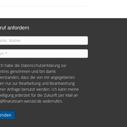
ruf anfordern
 ich habe die
Datenschutzerklärung
zur
ntnis genommen und bin damit
verstanden, dass die von mir angegebenen
en nur zur Bearbeitung und Beantwortung
ner Anfrage benutzt werden. Ich kann meine
willigung jederzeit für die Zukunft per Mail an
o@finanzteam-wenzel.de
widerrufen.