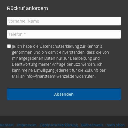
Rückruf anfordern
I
h
r
T
N
e
a
l
D
Ja, ich habe die
Datenschutzerklärung
zur Kenntnis
m
e
S
genommen und bin damit einverstanden, dass die von
e
f
G
mir angegebenen Daten nur zur Bearbeitung und
:
o
V
Beantwortung meiner Anfrage benutzt werden. Ich
*
n
O
kann meine Einwilligung jederzeit für die Zukunft per
:
/
Mail an
info@finanzteam-wenzel.de
widerrufen.
*
D
a
t
e
n
s
c
h
Kontakt
Impressum
Datenschutzerklärung
Bildnachweis
nach oben
u