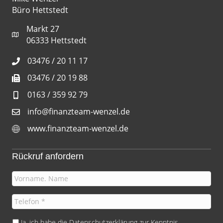
Büro Hettstedt
Markt 27
06333 Hettstedt
03476 / 20 11 17
03476 / 20 19 88
0163 / 359 92 79
info@finanzteam-wenzel.de
www.finanzteam-wenzel.de
Rückruf anfordern
I
h
r
T
N
e
a
l
D
Ja, ich habe die
Datenschutzerklärung
zur Kenntnis