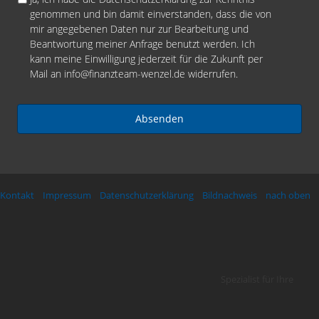
m
e
S
genommen und bin damit einverstanden, dass die von
e
f
G
mir angegebenen Daten nur zur Bearbeitung und
:
o
V
Beantwortung meiner Anfrage benutzt werden. Ich
*
n
O
kann meine Einwilligung jederzeit für die Zukunft per
:
/
Mail an
info@finanzteam-wenzel.de
widerrufen.
*
D
a
t
e
n
s
c
h
Kontakt
Impressum
Datenschutzerklärung
Bildnachweis
nach oben
u
t
z
*
Spezialist für Ihre